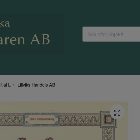
itial L
Lillviks Handels AB