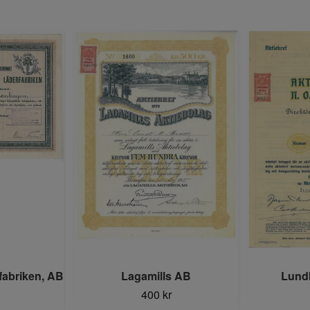
rfabriken, AB
Lagamills AB
Lundb
400 kr