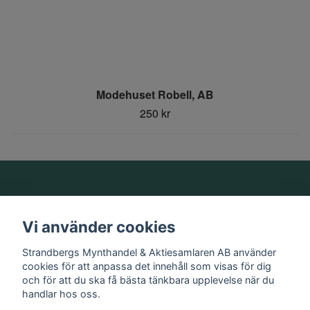
Modehuset Robell, AB
250 kr
Om oss
Vi använder cookies
Information
Strandbergs Mynthandel & Aktiesamlaren AB använder
cookies för att anpassa det innehåll som visas för dig
och för att du ska få bästa tänkbara upplevelse när du
Sociala medier
handlar hos oss.