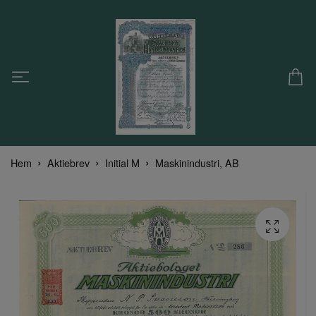
Hem
Aktiebrev
Initial M
Maskinindustri, AB