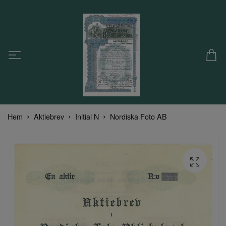
Hem
Aktiebrev
Initial N
Nordiska Foto AB