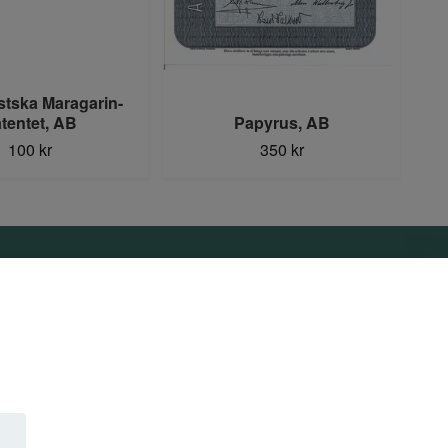
stska Maragarin-
tentet, AB
Papyrus, AB
100 kr
350 kr
Sociala medier
Facebook
Instagram