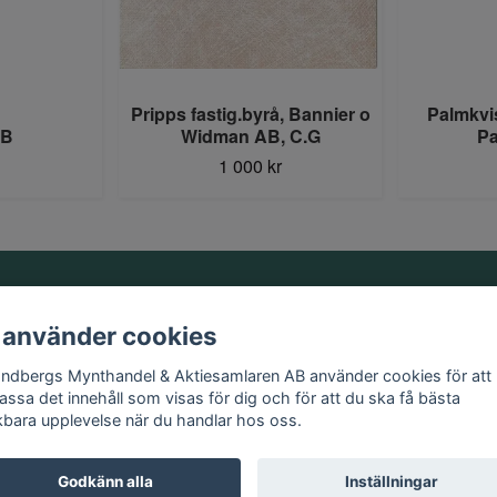
Pripps fastig.byrå, Bannier o
Palmkvi
AB
Widman AB, C.G
Pa
1 000 kr
Information
 använder cookies
Kontakt
andbergs Mynthandel & Aktiesamlaren AB använder cookies för att
Köpvillkor
assa det innehåll som visas för dig och för att du ska få bästa
kbara upplevelse när du handlar hos oss.
Godkänn alla
Inställningar