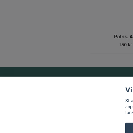
Patrik, 
150 kr
Om oss
Vi
Vi är ett familjeföretag som startades 1969 av Birger
Str
Strandberg.
anp
tän
© 2026 Strandbergs Mynthandel & Aktiesamlaren AB