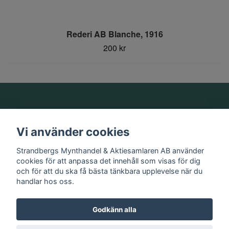
Rederi AB Blanche, 1916
200 kr
Om oss
Vi använder cookies
Information
Strandbergs Mynthandel & Aktiesamlaren AB använder
cookies för att anpassa det innehåll som visas för dig
och för att du ska få bästa tänkbara upplevelse när du
Sociala medier
handlar hos oss.
Godkänn alla