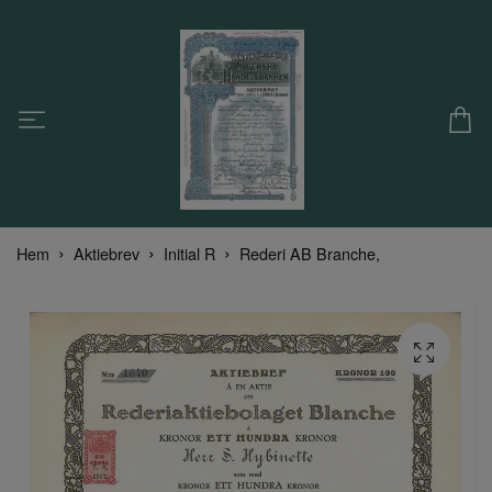
Hem
Aktiebrev
Initial R
Rederi AB Branche,