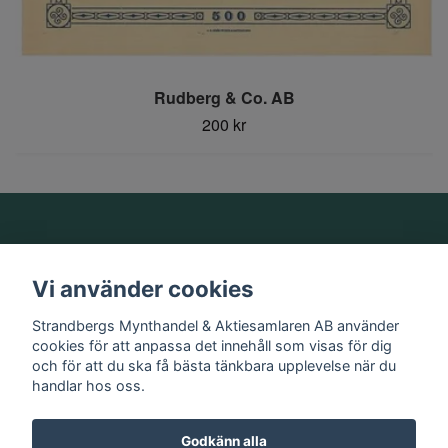
Rudberg & Co. AB
200 kr
Om oss
Vi använder cookies
Information
Strandbergs Mynthandel & Aktiesamlaren AB använder
cookies för att anpassa det innehåll som visas för dig
och för att du ska få bästa tänkbara upplevelse när du
Sociala medier
handlar hos oss.
Godkänn alla