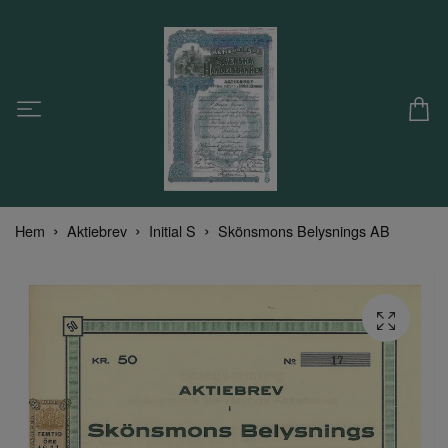
Hem
Aktiebrev
Initial S
Skönsmons Belysnings AB