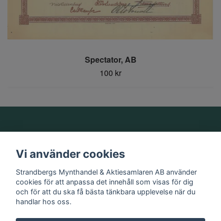
Spectator, AB
100 kr
Om oss
Vi använder cookies
Information
Strandbergs Mynthandel & Aktiesamlaren AB använder
cookies för att anpassa det innehåll som visas för dig
och för att du ska få bästa tänkbara upplevelse när du
Sociala medier
handlar hos oss.