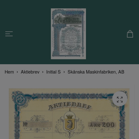
Hem
Aktiebrev
Initial S
Skånska Maskinfabriken, AB