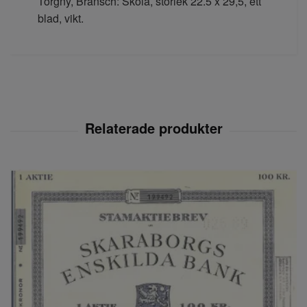
Torgny, Bransch: Skola, storlek 22.5 x 29,5, ett
blad, vikt.