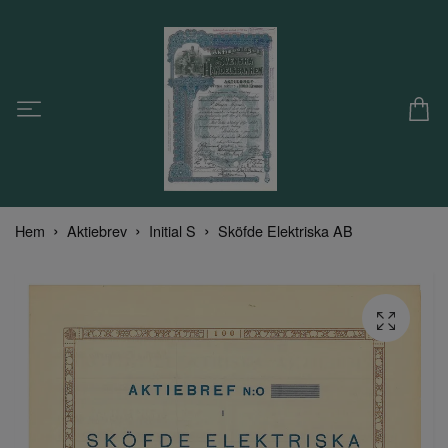
Hem
Aktiebrev
Initial S
Sköfde Elektriska AB