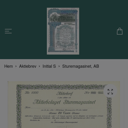
Hem
Aktiebrev
Initial S
Sturemagasinet, AB