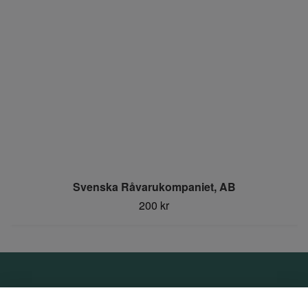
Svenska Råvarukompaniet, AB
200 kr
Om oss