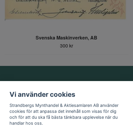
Svenska Maskinverken, AB
300 kr
Om oss
Vi använder cookies
Information
Strandbergs Mynthandel & Aktiesamlaren AB använder
cookies för att anpassa det innehåll som visas för dig
och för att du ska få bästa tänkbara upplevelse när du
Sociala medier
handlar hos oss.