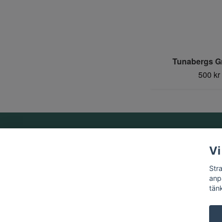
Tunabergs G
500 kr
Om oss
Vi
Vi är ett familjeföretag som startades 1969 av Birger
Str
Strandberg.
anp
tän
© 2026 Strandbergs Mynthandel & Aktiesamlaren AB