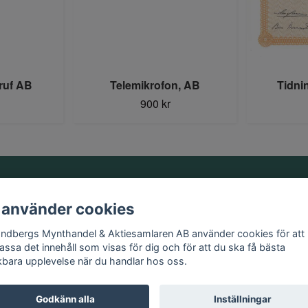
ruf AB
Telemikrofon, AB
Tidni
900 kr
Information
 använder cookies
Kontakt
andbergs Mynthandel & Aktiesamlaren AB använder cookies för att
Köpvillkor
assa det innehåll som visas för dig och för att du ska få bästa
kbara upplevelse när du handlar hos oss.
Godkänn alla
Inställningar