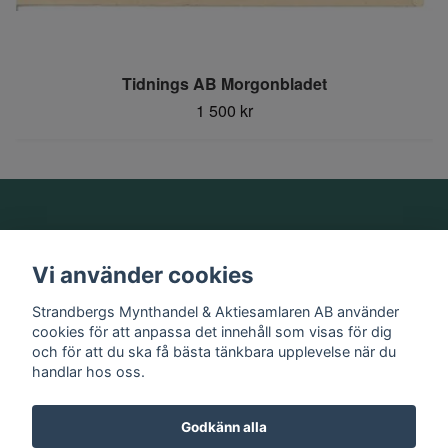
Tidnings AB Morgonbladet
1 500 kr
Om oss
Vi använder cookies
Information
Strandbergs Mynthandel & Aktiesamlaren AB använder
cookies för att anpassa det innehåll som visas för dig
och för att du ska få bästa tänkbara upplevelse när du
Sociala medier
handlar hos oss.
Godkänn alla