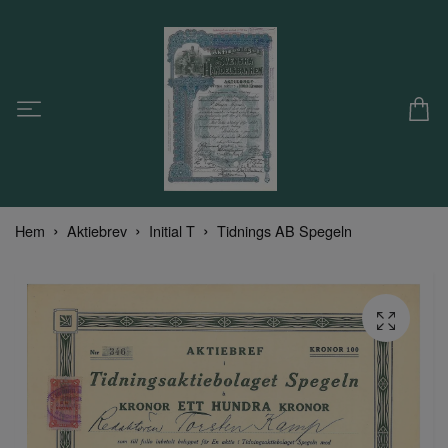
Hem
Aktiebrev
Initial T
Tidnings AB Spegeln