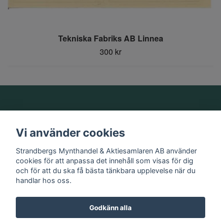
Tekniska Fabriks AB Linnea
300 kr
Om oss
Vi använder cookies
Information
Strandbergs Mynthandel & Aktiesamlaren AB använder
cookies för att anpassa det innehåll som visas för dig
och för att du ska få bästa tänkbara upplevelse när du
Sociala medier
handlar hos oss.
Godkänn alla