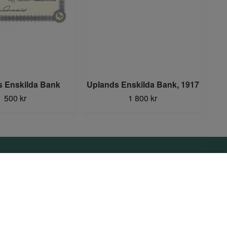
 Enskilda Bank
Uplands Enskilda Bank, 1917
500 kr
1 800 kr
Sociala medier
Facebook
Instagram