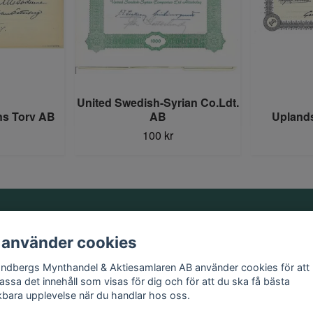
United Swedish-Syrian Co.Ldt.
s Torv AB
AB
Uplands
100 kr
Information
 använder cookies
Kontakt
andbergs Mynthandel & Aktiesamlaren AB använder cookies för att
Köpvillkor
assa det innehåll som visas för dig och för att du ska få bästa
kbara upplevelse när du handlar hos oss.