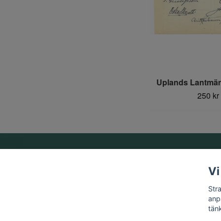
Uplands Lantmän
250 kr
Om oss
Vi
Vi är ett familjeföretag som startades 1969 av Birger
Str
Strandberg.
anp
tän