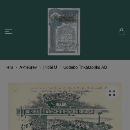
Hem
Aktiebrev
Initial U
Uddebo Trikåfabriks AB