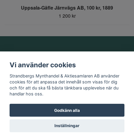
Uppsala-Gäfle Järnvägs AB, 100 kr, 1889
1 200 kr
Om oss
Vi använder cookies
Information
Strandbergs Mynthandel & Aktiesamlaren AB använder
cookies för att anpassa det innehåll som visas för dig
och för att du ska få bästa tänkbara upplevelse när du
Sociala medier
handlar hos oss.
Godkänn alla
© 2026 Strandbergs Mynthandel & Aktiesamlaren AB
Inställningar