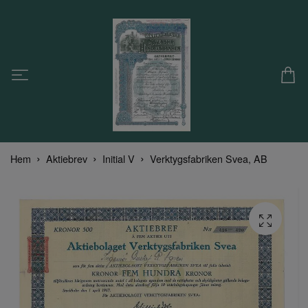
Hem
Aktiebrev
Initial V
Verktygsfabriken Svea, AB