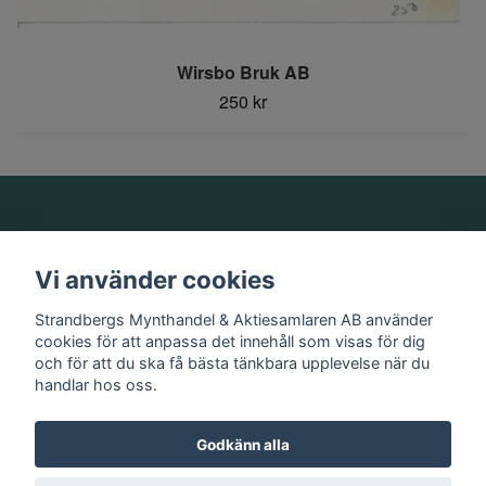
Wirsbo Bruk AB
250 kr
Om oss
Vi använder cookies
Information
Strandbergs Mynthandel & Aktiesamlaren AB använder
cookies för att anpassa det innehåll som visas för dig
och för att du ska få bästa tänkbara upplevelse när du
Sociala medier
handlar hos oss.
Godkänn alla