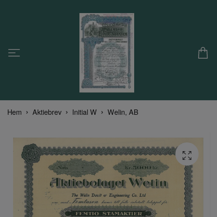
Hem
Aktiebrev
Initial W
Welin, AB