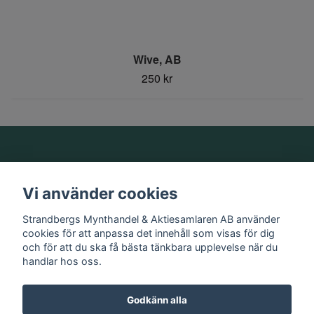
Wive, AB
250 kr
Om oss
Vi använder cookies
Information
Strandbergs Mynthandel & Aktiesamlaren AB använder
cookies för att anpassa det innehåll som visas för dig
och för att du ska få bästa tänkbara upplevelse när du
Sociala medier
handlar hos oss.
Godkänn alla