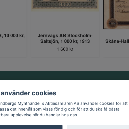
 10 000 kr,
Jernvägs AB Stockholm-
Saltsjön, 1 000 kr, 1913
Skåne-Hal
1 600 kr
Information
 använder cookies
Kontakt
andbergs Mynthandel & Aktiesamlaren AB använder cookies för att
Köpvillkor
assa det innehåll som visas för dig och för att du ska få bästa
kbara upplevelse när du handlar hos oss.