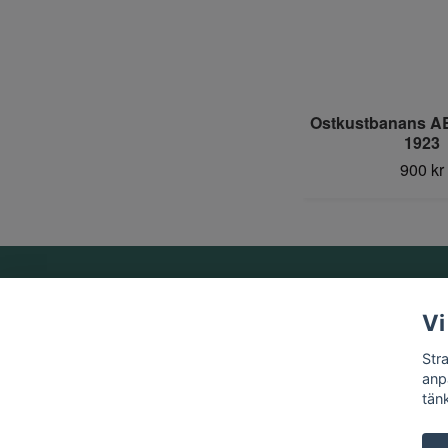
Ostkustbanans AB,
1923
900 kr
Om oss
Vi
Vi är ett familjeföretag som startades 1969 av Birger
Str
Strandberg.
anp
tän