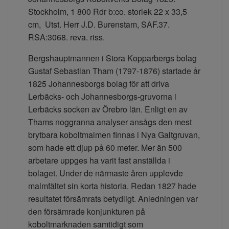
Stockholm, 1 800 Rdr b:co. storlek 22 x 33,5
cm, Utst. Herr J.D. Burenstam, SAF.37.
RSA:3068. reva. riss.
Bergshauptmannen i Stora Kopparbergs bolag
Gustaf Sebastian Tham (1797-1876) startade år
1825 Johannesborgs bolag för att driva
Lerbäcks- och Johannesborgs-gruvorna i
Lerbäcks socken av Örebro län. Enligt en av
Thams noggranna analyser ansågs den mest
brytbara koboltmalmen finnas i Nya Galtgruvan,
som hade ett djup på 60 meter. Mer än 500
arbetare uppges ha varit fast anställda i
bolaget. Under de närmaste åren upplevde
malmfältet sin korta historia. Redan 1827 hade
resultatet försämrats betydligt. Anledningen var
den försämrade konjunkturen på
koboltmarknaden samtidigt som