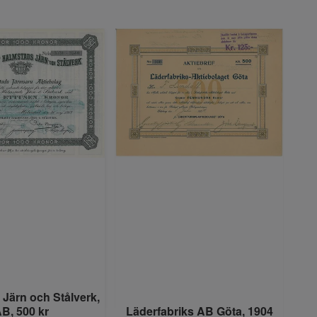
Järn och Stålverk,
B, 500 kr
Läderfabriks AB Göta, 1904
S