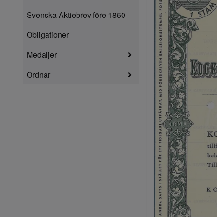
Svenska Aktiebrev före 1850
Obligationer
Medaljer
Ordnar