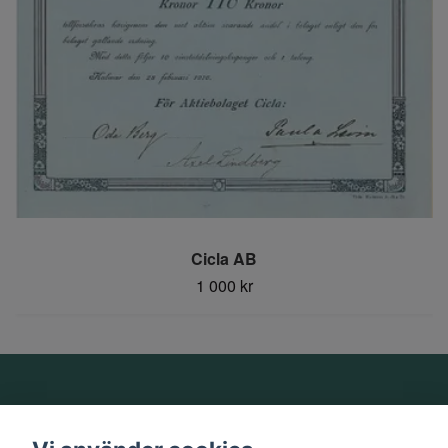
Cicla AB
1 000 kr
Om oss