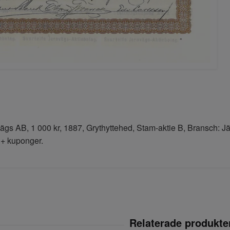
vägs AB, 1 000 kr, 1887, Grythyttehed, Stam-aktie B, Bransch: 
 + kuponger.