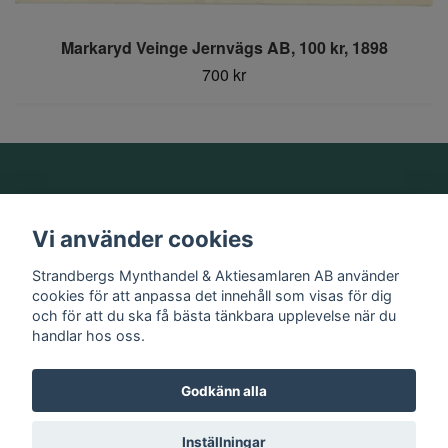
Markaryd Veinge Jernvägs AB, 100 kr, 1898
700 kr
Om oss
Vi använder cookies
Information
Strandbergs Mynthandel & Aktiesamlaren AB använder
cookies för att anpassa det innehåll som visas för dig
och för att du ska få bästa tänkbara upplevelse när du
Sociala medier
handlar hos oss.
Godkänn alla
© 2026 Strandbergs Mynthandel & Aktiesamlaren AB
Inställningar