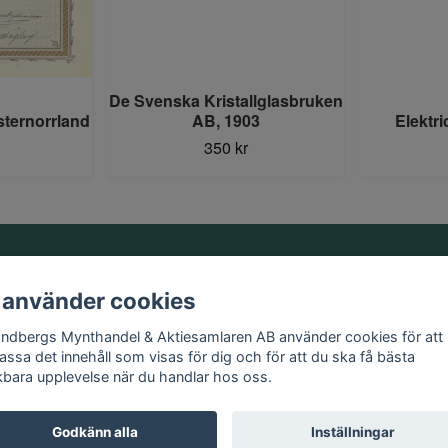
De Svenska Kristallglasbruken
sternorrland
AB, 1903
Elektri
350 kr
Information
 använder cookies
Kontakt
andbergs Mynthandel & Aktiesamlaren AB använder cookies för att
Köpvillkor
assa det innehåll som visas för dig och för att du ska få bästa
kbara upplevelse när du handlar hos oss.
Godkänn alla
Inställningar