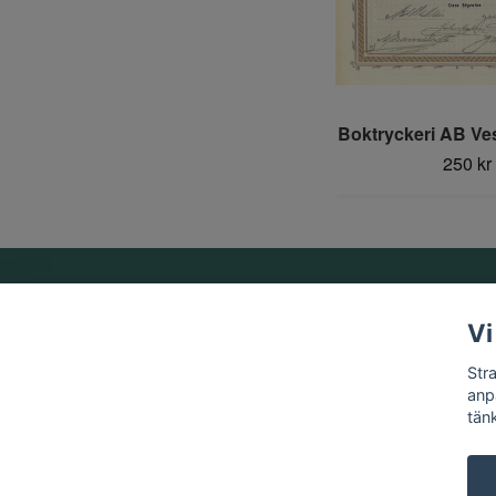
Boktryckeri AB Ve
250 kr
Om oss
Vi
Vi är ett familjeföretag som startades 1969 av Birger
Str
Strandberg.
anp
tän
© 2026 Strandbergs Mynthandel & Aktiesamlaren AB