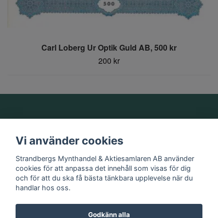
Carl Loberg Ur Optik Guld AB, 500 kr
200 kr
Om oss
Vi använder cookies
Information
Strandbergs Mynthandel & Aktiesamlaren AB använder
cookies för att anpassa det innehåll som visas för dig
och för att du ska få bästa tänkbara upplevelse när du
Sociala medier
handlar hos oss.
Godkänn alla