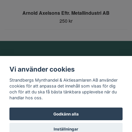
Arnold Axelsons Eftr. Metallindustri AB
250 kr
Om oss
Vi använder cookies
Information
Strandbergs Mynthandel & Aktiesamlaren AB använder
cookies för att anpassa det innehåll som visas för dig
och för att du ska få bästa tänkbara upplevelse när du
Sociala medier
handlar hos oss.
Godkänn alla
© 2026 Strandbergs Mynthandel & Aktiesamlaren AB
Inställningar