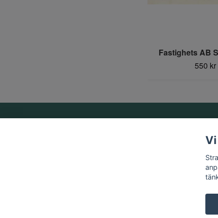
Fastighets AB S
550 kr
Om oss
Vi
Vi är ett familjeföretag som startades 1969 av Birger
Str
Strandberg.
anp
tän
© 2026 Strandbergs Mynthandel & Aktiesamlaren AB