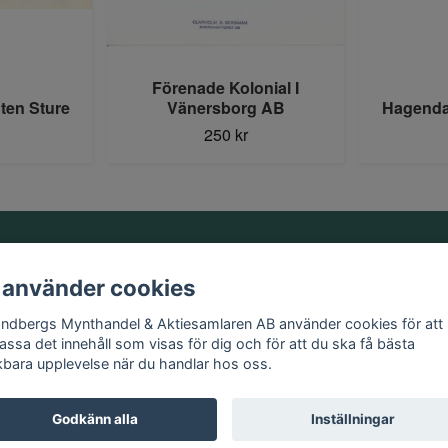
Förenade Kolonial I
ten Sture
Vänersborg AB
Hagenda
250 kr
Information
 använder cookies
Kontakt
andbergs Mynthandel & Aktiesamlaren AB använder cookies för att
Köpvillkor
assa det innehåll som visas för dig och för att du ska få bästa
kbara upplevelse när du handlar hos oss.
Godkänn alla
Inställningar