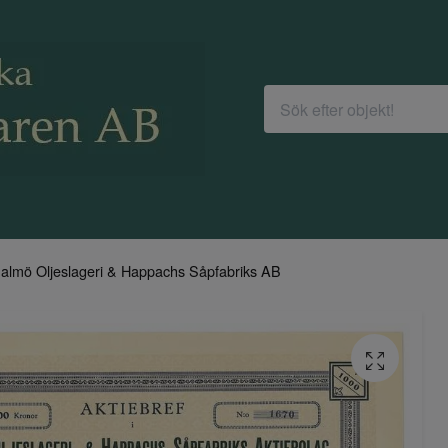
almö Oljeslageri & Happachs Såpfabriks AB