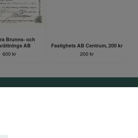
tra Brunns- och
nrättnings AB
Fastighets AB Centrum, 200 kr
600 kr
200 kr
Sociala medier
Facebook
Instagram