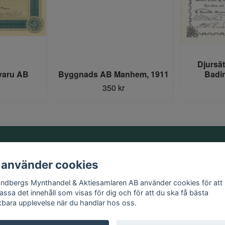
Djursä
varu AB
Byggnads AB Manhem, 1911
Badi
350 kr
Information
 använder cookies
Kontakt
andbergs Mynthandel & Aktiesamlaren AB använder cookies för att
Köpvillkor
assa det innehåll som visas för dig och för att du ska få bästa
kbara upplevelse när du handlar hos oss.