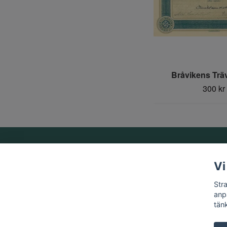
Bråvikens Trä
300 kr
Om oss
Vi
Vi är ett familjeföretag som startades 1969 av Birger
Str
Strandberg.
anp
tän