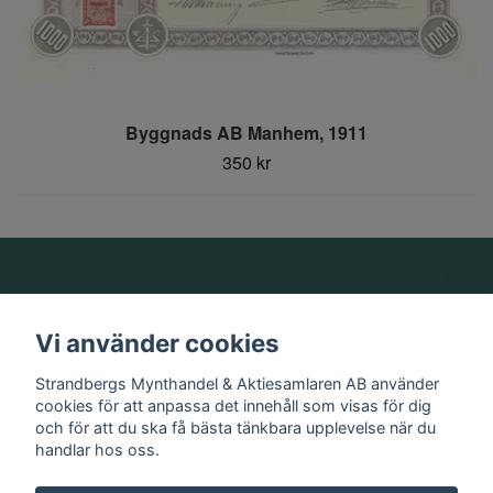
Byggnads AB Manhem, 1911
350 kr
Om oss
Vi använder cookies
Information
Strandbergs Mynthandel & Aktiesamlaren AB använder
cookies för att anpassa det innehåll som visas för dig
och för att du ska få bästa tänkbara upplevelse när du
Sociala medier
handlar hos oss.