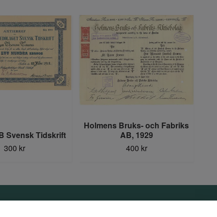
Holmens Bruks- och Fabriks
B Svensk Tidskrift
AB, 1929
300 kr
400 kr
Sociala medier