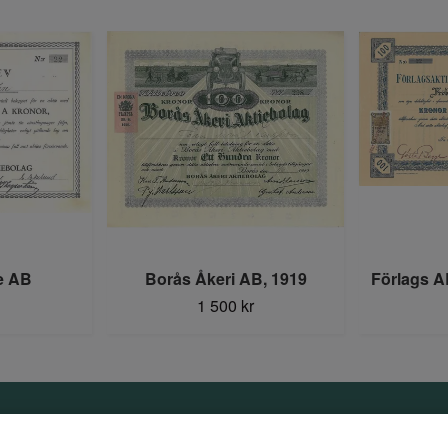
e AB
Borås Åkeri AB, 1919
Förlags A
1 500 kr
Information