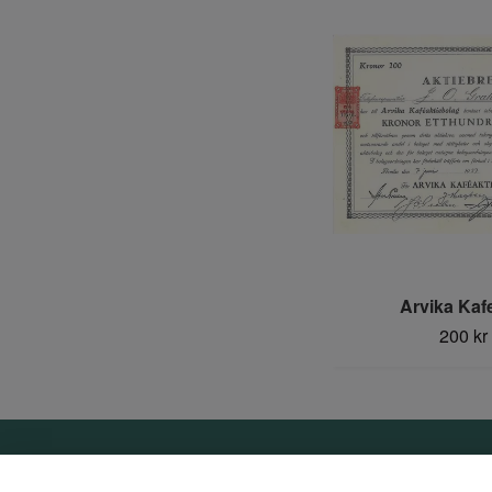
Arvika Kaf
200 kr
Om oss