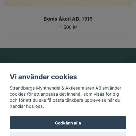
Borås Åkeri AB, 1919
1 500 kr
Om oss
Vi använder cookies
Information
Strandbergs Mynthandel & Aktiesamlaren AB använder
cookies för att anpassa det innehåll som visas för dig
och för att du ska få bästa tänkbara upplevelse när du
Sociala medier
handlar hos oss.
Godkänn alla