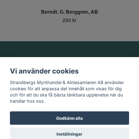
Berndt. G. Berggren, AB
250 kr
Om oss
Vi använder cookies
Information
Strandbergs Mynthandel & Aktiesamlaren AB använder
cookies för att anpassa det innehåll som visas för dig
och för att du ska få bästa tänkbara upplevelse när du
Sociala medier
handlar hos oss.
Godkänn alla
© 2026 Strandbergs Mynthandel & Aktiesamlaren AB
Inställningar