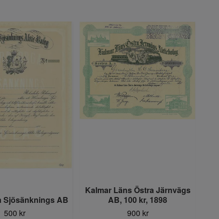
Kalmar Läns Östra Järnvägs
 Sjösänknings AB
AB, 100 kr, 1898
Mö
500 kr
900 kr