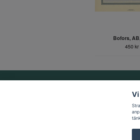
Bofors, AB
450 kr
Om oss
Vi
Vi är ett familjeföretag som startades 1969 av Birger
Str
Strandberg.
anp
tän
© 2026 Strandbergs Mynthandel & Aktiesamlaren AB