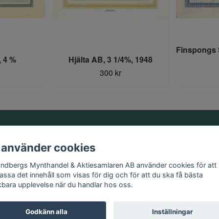
Finspongs 
, 4 %
Hjälta AB, 3 1/4%, 1948
300 kr
Information
 använder cookies
Kontakt
andbergs Mynthandel & Aktiesamlaren AB använder cookies för att
Köpvillkor
assa det innehåll som visas för dig och för att du ska få bästa
kbara upplevelse när du handlar hos oss.
Godkänn alla
Inställningar