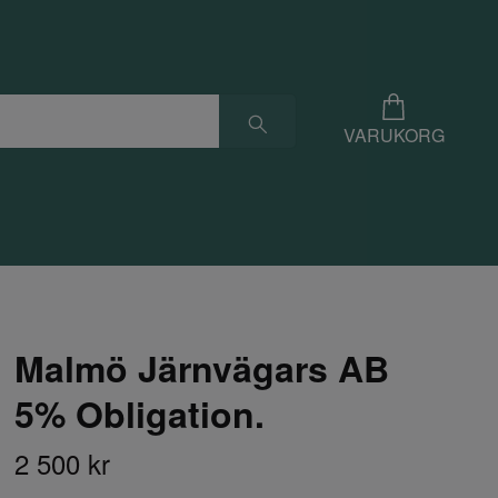
VARUKORG
Malmö Järnvägars AB
5% Obligation.
2 500 kr