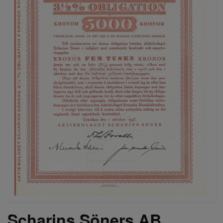
Scharins Söners AB,