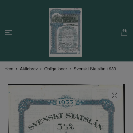
Hem
Aktiebrev
Obligationer
Svenskt Statslån 1933