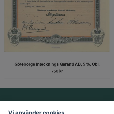
Göteborgs Intecknings Garanti AB, 5 %, Obl.
750 kr
Om oss
Vi använder cookies