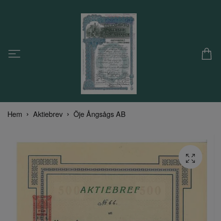
Hem
Aktiebrev
Öje Ångsågs AB