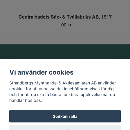
Centralbadets Såp- & Tvålfabriks AB, 1917
100 kr
Om oss
Vi använder cookies
Information
Strandbergs Mynthandel & Aktiesamlaren AB använder
cookies för att anpassa det innehåll som visas för dig
och för att du ska få bästa tänkbara upplevelse när du
Sociala medier
handlar hos oss.
Godkänn alla
© 2026 Strandbergs Mynthandel & Aktiesamlaren AB