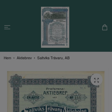
Hem
Aktiebrev
Saltviks Trävaru, AB