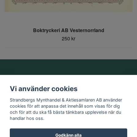
Boktryckeri AB Vesternorrland
250 kr
Om oss
Vi använder cookies
Information
Strandbergs Mynthandel & Aktiesamlaren AB använder
cookies för att anpassa det innehåll som visas för dig
och för att du ska få bästa tänkbara upplevelse när du
Sociala medier
handlar hos oss.
Godkänn alla