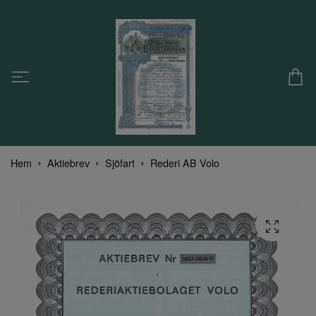
Hem
Aktiebrev
Sjöfart
Rederi AB Volo