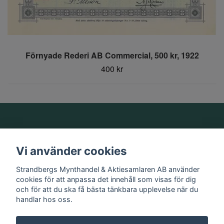
Förnyade Rederi AB Commercial, 500 kr, 1922
400 kr
Om oss
Vi använder cookies
Information
Strandbergs Mynthandel & Aktiesamlaren AB använder
cookies för att anpassa det innehåll som visas för dig
och för att du ska få bästa tänkbara upplevelse när du
Sociala medier
handlar hos oss.