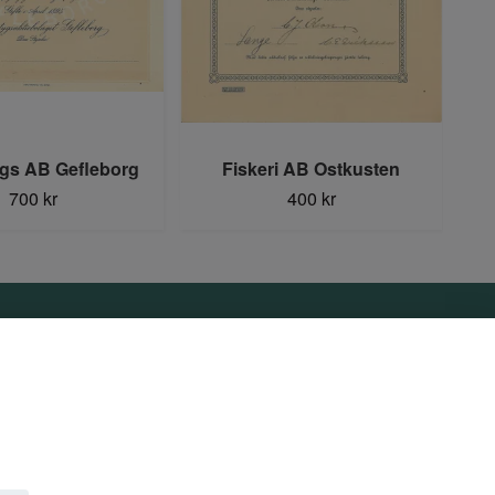
ygs AB Gefleborg
Fiskeri AB Ostkusten
700 kr
400 kr
Sociala medier
Facebook
Instagram