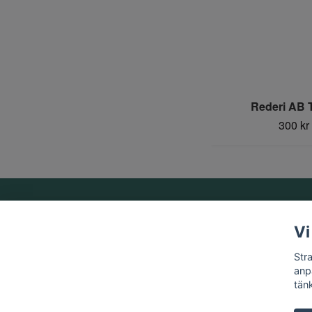
Rederi AB T
300 kr
Om oss
Vi
Vi är ett familjeföretag som startades 1969 av Birger
Str
Strandberg.
anp
tän