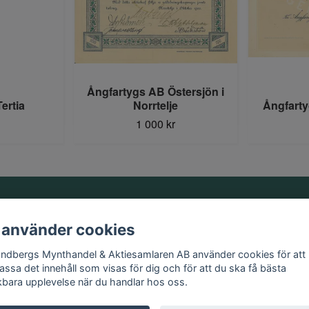
Ångfartygs AB Östersjön i
ertia
Norrtelje
Ångfart
1 000 kr
Information
 använder cookies
Kontakt
andbergs Mynthandel & Aktiesamlaren AB använder cookies för att
Köpvillkor
assa det innehåll som visas för dig och för att du ska få bästa
kbara upplevelse när du handlar hos oss.