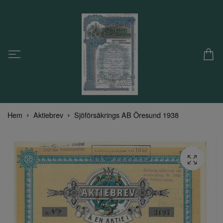
Hem
Aktiebrev
Sjöförsäkrings AB Öresund 1938