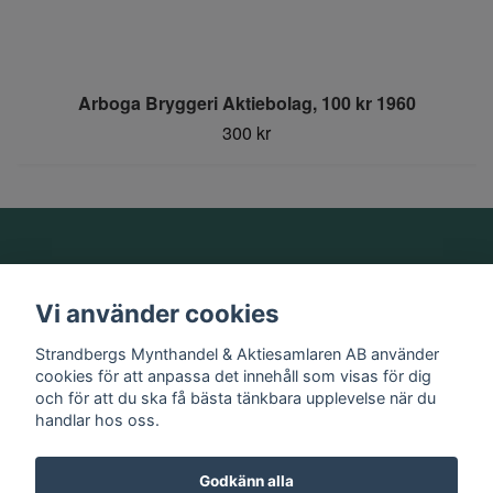
Arboga Bryggeri Aktiebolag, 100 kr 1960
300 kr
Om oss
Vi använder cookies
Information
Strandbergs Mynthandel & Aktiesamlaren AB använder
cookies för att anpassa det innehåll som visas för dig
och för att du ska få bästa tänkbara upplevelse när du
Sociala medier
handlar hos oss.
Godkänn alla