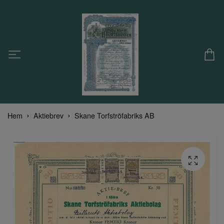
Hem
Aktiebrev
Skane Torfströfabriks AB